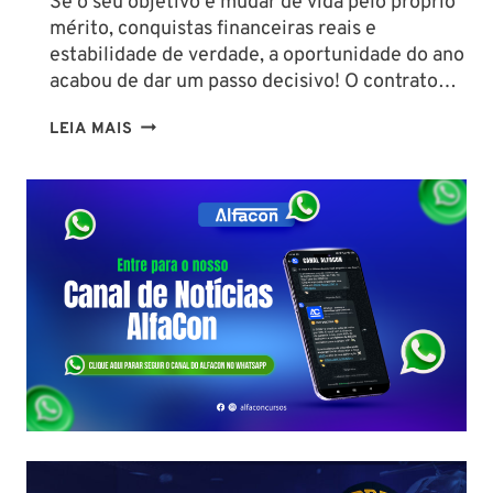
Se o seu objetivo é mudar de vida pelo próprio
mérito, conquistas financeiras reais e
estabilidade de verdade, a oportunidade do ano
acabou de dar um passo decisivo! O contrato…
CONCURSO
LEIA MAIS
SEFAZ
SC:
CONTRATO
COM
A
FCC
É
ASSINADO
E
EDITAL
É
IMINENTE!
SALÁRIOS