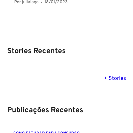
Por
julialago
18/01/2023
Stories Recentes
PM SE tem
Concurso
Concurso 
previsão para
Polícia Federal:
MG: descu
+ Stories
Setembro de
saiba tudo
tudo sobre
2024
sobre!
edital para
Soldado!
Publicações Recentes