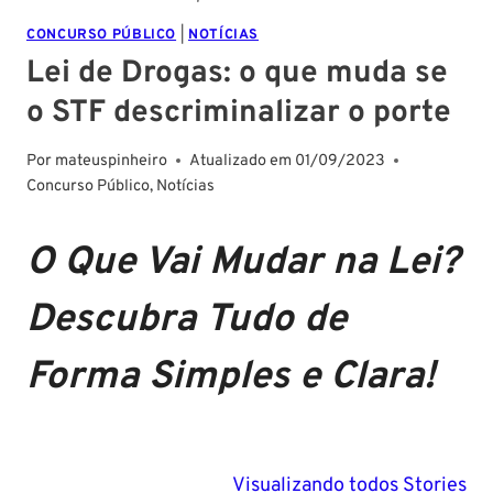
CONCURSO PÚBLICO
|
NOTÍCIAS
Lei de Drogas: o que muda se
o STF descriminalizar o porte
Por
mateuspinheiro
Atualizado em
01/09/2023
Concurso Público
,
Notícias
O Que Vai Mudar na Lei?
Descubra Tudo de
Forma Simples e Clara!
PM SE tem
Concurso
Concurso 
previsão para
Polícia Federal:
MG: descu
Visualizando todos Stories