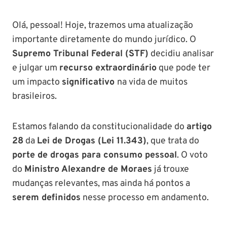
Setembro de
saiba tudo
tudo sobre
2024
sobre!
edital para
Olá, pessoal! Hoje, trazemos uma atualização
Soldado!
importante diretamente do mundo jurídico. O
Supremo Tribunal Federal (STF)
decidiu analisar
e julgar um
recurso extraordinário
que pode ter
um impacto
significativo
na vida de muitos
brasileiros.
Estamos falando da constitucionalidade do
artigo
28
da
Lei de Drogas (Lei 11.343)
, que trata do
porte de drogas para consumo pessoal
. O voto
do
Ministro Alexandre de Moraes
já trouxe
mudanças relevantes, mas ainda há pontos a
serem definidos
nesse processo em andamento.