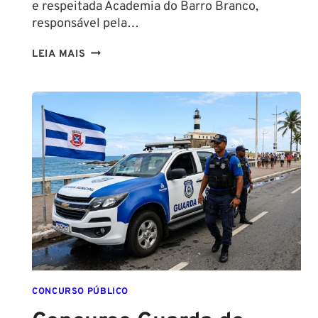
e respeitada Academia do Barro Branco,
responsável pela…
NA
LEIA MAIS
PMESP,
O
CADETE
SAI
DA
ESCOLA
FORMADO
EM
DIREITO
CONCURSO PÚBLICO