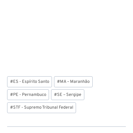
Tags
#
ES - Espírito Santo
#
MA – Maranhão
do
Post:
#
PE - Pernambuco
#
SE – Sergipe
#
STF - Supremo Tribunal Federal