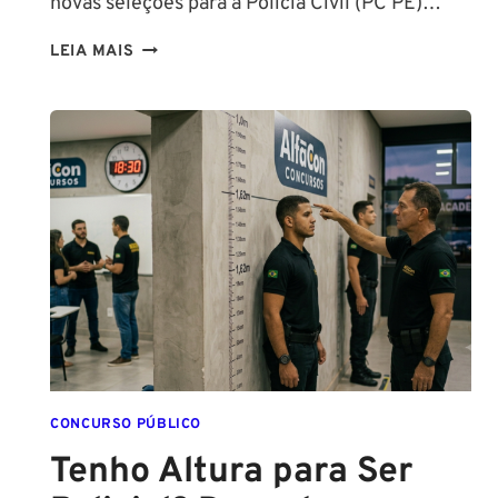
novas seleções para a Polícia Civil (PC PE)…
CONCURSOS
LEIA MAIS
PCPE
E
PMPE
2026:
ATÉ
O
FINAL
DESTE
ANO!
CONCURSO PÚBLICO
Tenho Altura para Ser