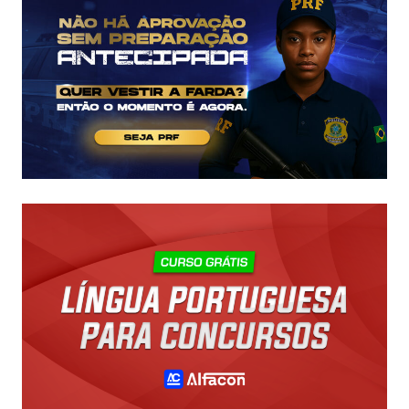
CHEGAM
A
R$
43
MIL!