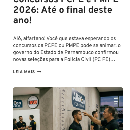
Concursos PCPE e PMPE
2026: Até o final deste
ano!
Alô, alfartano! Você que estava esperando os
concursos da PCPE ou PMPE pode se animar: o
governo do Estado de Pernambuco confirmou
novas seleções para a Polícia Civil (PC PE)…
CONCURSOS
LEIA MAIS
PCPE
E
PMPE
2026:
ATÉ
O
FINAL
DESTE