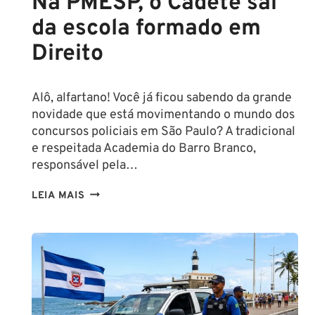
Na PMESP, o Cadete sai
da escola formado em
Direito
Alô, alfartano! Você já ficou sabendo da grande
novidade que está movimentando o mundo dos
concursos policiais em São Paulo? A tradicional
e respeitada Academia do Barro Branco,
responsável pela…
NA
LEIA MAIS
PMESP,
O
CADETE
SAI
DA
ESCOLA
FORMADO