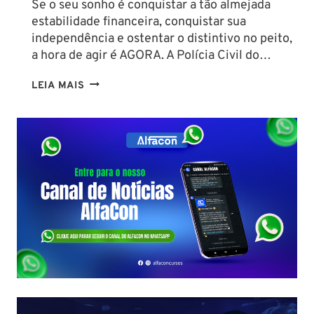
Se o seu sonho é conquistar a tão almejada
estabilidade financeira, conquistar sua
independência e ostentar o distintivo no peito,
a hora de agir é AGORA. A Polícia Civil do…
CONCURSO
LEIA MAIS
PC
PA
2026:
COMISSÃO
ORGANIZADORA
FORMADA!
VEJA
VAGAS,
SALÁRIOS
E
COMO
COMEÇAR
DO