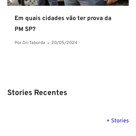
Em quais cidades vão ter prova da
PM SP?
Por
Dri Taborda
20/05/2024
Stories Recentes
PM SE tem
Concurso
Concurso 
previsão para
Polícia Federal:
MG: descu
+ Stories
Setembro de
saiba tudo
tudo sobre
2024
sobre!
edital para