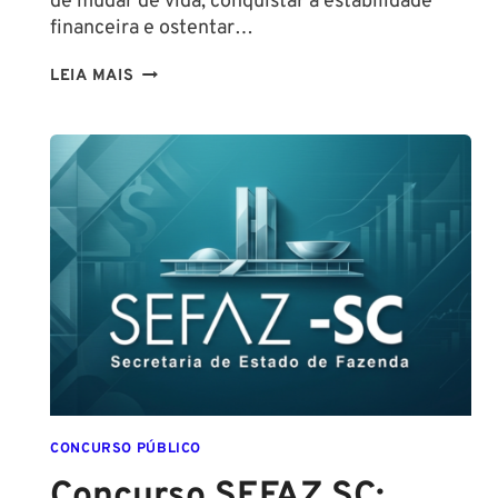
de mudar de vida, conquistar a estabilidade
financeira e ostentar…
CONCURSO
LEIA MAIS
GUARDA
DE
SALVADOR
(GCM
SALVADOR):
EDITAL
CONFIRMADO
PARA
SETEMBRO!
CONCURSO PÚBLICO
Concurso SEFAZ SC: