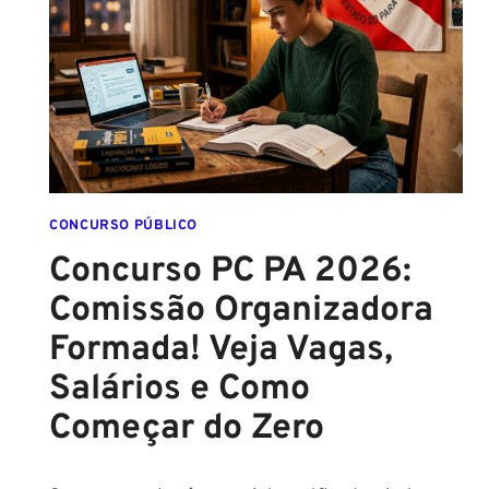
FCC
É
ASSINADO
E
EDITAL
É
IMINENTE!
SALÁRIOS
CHEGAM
CONCURSO PÚBLICO
A
Concurso PC PA 2026:
R$
Comissão Organizadora
43
MIL!
Formada! Veja Vagas,
Salários e Como
Começar do Zero