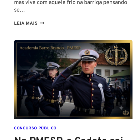
mas vive com aquele frio na barriga pensando
se…
TENHO
LEIA MAIS
ALTURA
PARA
SER
POLICIAL?
DESCUBRA
AS
NOVAS
REGRAS!
ALTURA
MÍNIMA
PARA
CONCURSO
POLICIAL:
CONCURSO PÚBLICO