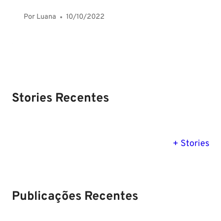
Por
Luana
10/10/2022
Stories Recentes
PM SE tem
Concurso
Concurso 
previsão para
Polícia Federal:
MG: descu
+ Stories
Setembro de
saiba tudo
tudo sobre
2024
sobre!
edital para
Soldado!
Publicações Recentes