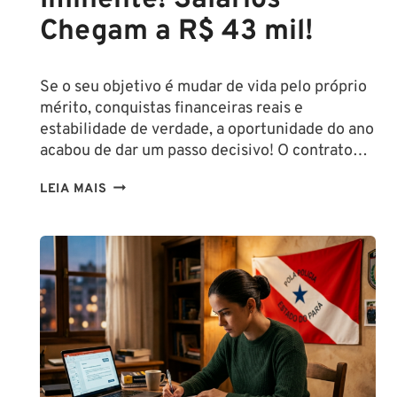
Iminente! Salários
Chegam a R$ 43 mil!
Se o seu objetivo é mudar de vida pelo próprio
mérito, conquistas financeiras reais e
estabilidade de verdade, a oportunidade do ano
acabou de dar um passo decisivo! O contrato…
CONCURSO
LEIA MAIS
SEFAZ
SC:
CONTRATO
COM
A
FCC
É
ASSINADO
E