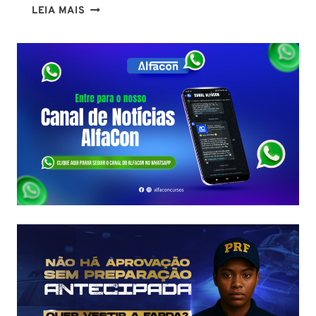
CONCURSO
LEIA MAIS
PC
PA
2026:
COMISSÃO
ORGANIZADORA
FORMADA!
VEJA
VAGAS,
SALÁRIOS
E
COMO
COMEÇAR
DO
ZERO