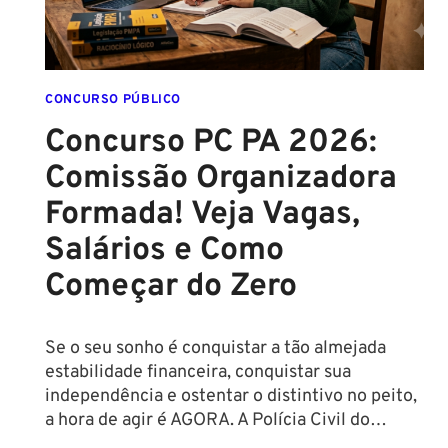
EDITAL
É
IMINENTE!
SALÁRIOS
CHEGAM
CONCURSO PÚBLICO
A
Concurso PC PA 2026:
R$
Comissão Organizadora
43
MIL!
Formada! Veja Vagas,
Salários e Como
Começar do Zero
Se o seu sonho é conquistar a tão almejada
estabilidade financeira, conquistar sua
independência e ostentar o distintivo no peito,
a hora de agir é AGORA. A Polícia Civil do…