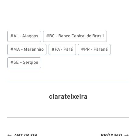
Tags
#
AL - Alagoas
#
BC - Banco Central do Brasil
do
Post:
#
MA – Maranhão
#
PA - Pará
#
PR - Paraná
#
SE – Sergipe
clarateixeira
ANTERIOR
PRÓXIMO