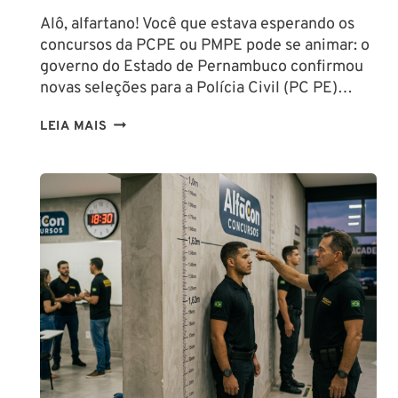
Alô, alfartano! Você que estava esperando os
concursos da PCPE ou PMPE pode se animar: o
governo do Estado de Pernambuco confirmou
novas seleções para a Polícia Civil (PC PE)…
CONCURSOS
LEIA MAIS
PCPE
E
PMPE
2026:
ATÉ
O
FINAL
DESTE
ANO!