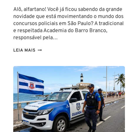
Alô, alfartano! Você já ficou sabendo da grande
novidade que está movimentando o mundo dos
concursos policiais em São Paulo? A tradicional
e respeitada Academia do Barro Branco,
responsável pela…
NA
LEIA MAIS
PMESP,
O
CADETE
SAI
DA
ESCOLA
FORMADO
EM
DIREITO