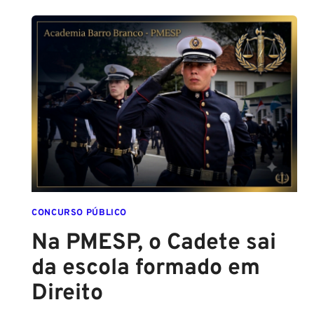
PARA
SER
POLICIAL?
DESCUBRA
AS
NOVAS
REGRAS!
ALTURA
MÍNIMA
PARA
CONCURSO
POLICIAL:
CONCURSO PÚBLICO
Na PMESP, o Cadete sai
da escola formado em
Direito