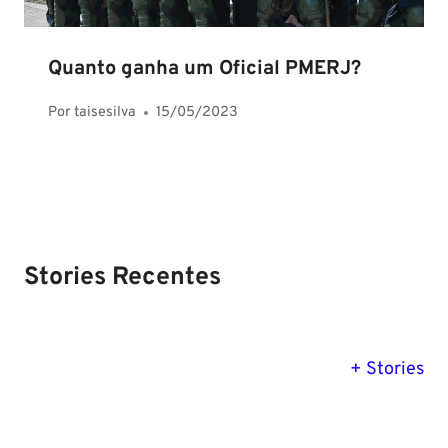
Quanto ganha um Oficial PMERJ?
Por
taisesilva
15/05/2023
Stories Recentes
PM SE tem
Concurso
Concurso 
previsão para
Polícia Federal:
MG: descu
+ Stories
Setembro de
saiba tudo
tudo sobre
2024
sobre!
edital para
Soldado!