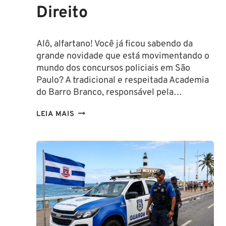
Direito
Alô, alfartano! Você já ficou sabendo da
grande novidade que está movimentando o
mundo dos concursos policiais em São
Paulo? A tradicional e respeitada Academia
do Barro Branco, responsável pela…
NA
LEIA MAIS
PMESP,
O
CADETE
SAI
DA
ESCOLA
FORMADO
EM
DIREITO