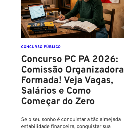
É
ASSINADO
E
EDITAL
É
IMINENTE!
SALÁRIOS
CONCURSO PÚBLICO
CHEGAM
Concurso PC PA 2026:
A
R$
Comissão Organizadora
43
Formada! Veja Vagas,
MIL!
Salários e Como
Começar do Zero
Se o seu sonho é conquistar a tão almejada
estabilidade financeira, conquistar sua