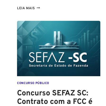
CONCURSO
LEIA MAIS
GUARDA
DE
SALVADOR
(GCM
SALVADOR):
EDITAL
CONFIRMADO
PARA
SETEMBRO!
CONCURSO PÚBLICO
Concurso SEFAZ SC:
Contrato com a FCC é