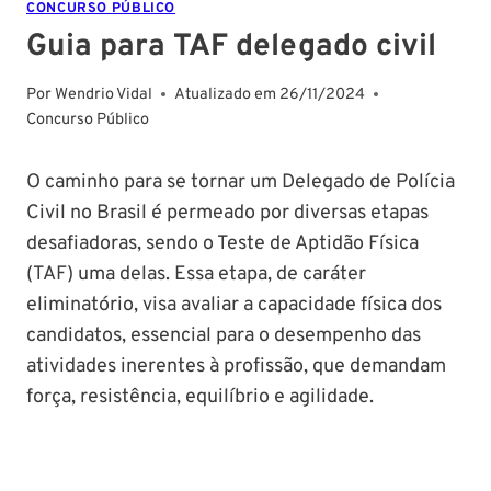
CONCURSO PÚBLICO
Guia para TAF delegado civil
Por
Wendrio Vidal
Atualizado em
26/11/2024
Concurso Público
O caminho para se tornar um Delegado de Polícia
Civil no Brasil é permeado por diversas etapas
desafiadoras, sendo o Teste de Aptidão Física
(TAF) uma delas. Essa etapa, de caráter
eliminatório, visa avaliar a capacidade física dos
candidatos, essencial para o desempenho das
atividades inerentes à profissão, que demandam
força, resistência, equilíbrio e agilidade.
PM SE tem
Concurso
Concurso 
previsão para
Polícia Federal:
MG: descu
Setembro de
saiba tudo
tudo sobre
2024
sobre!
edital para