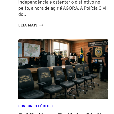
independência e ostentar o distintivo no
peito, a hora de agir é AGORA. A Polícia Civil
do…
CONCURSO
LEIA MAIS
PC
PA
2026:
COMISSÃO
ORGANIZADORA
FORMADA!
VEJA
VAGAS,
SALÁRIOS
E
COMO
COMEÇAR
DO
CONCURSO PÚBLICO
ZERO