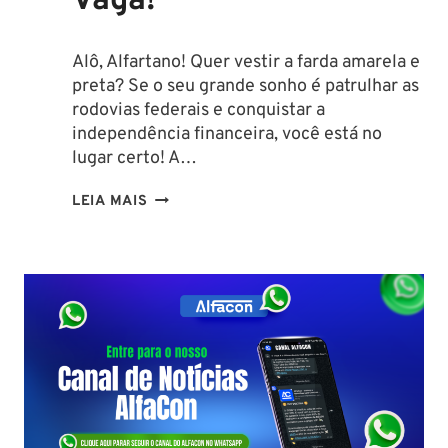
Vaga!
Alô, Alfartano! Quer vestir a farda amarela e
preta? Se o seu grande sonho é patrulhar as
rodovias federais e conquistar a
independência financeira, você está no
lugar certo! A…
CURIOSIDADES
LEIA MAIS
SOBRE
A
PRF:
DESCUBRA
O
PERFIL
DO
EFETIVO,
LOTAÇÕES
E