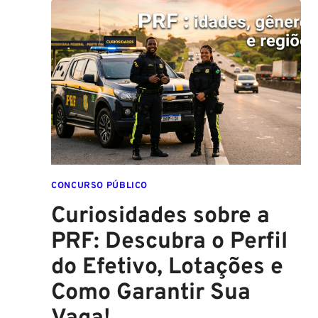
CIVIL
ATINGE
NÍVEL
CRÍTICO
EM
2026:
ENTENDA
O
IMPACTO
E
VEJA
CONCURSO PÚBLICO
OPORTUNIDADES
Curiosidades sobre a
DE
CONCURSO
PRF: Descubra o Perfil
do Efetivo, Lotações e
Como Garantir Sua