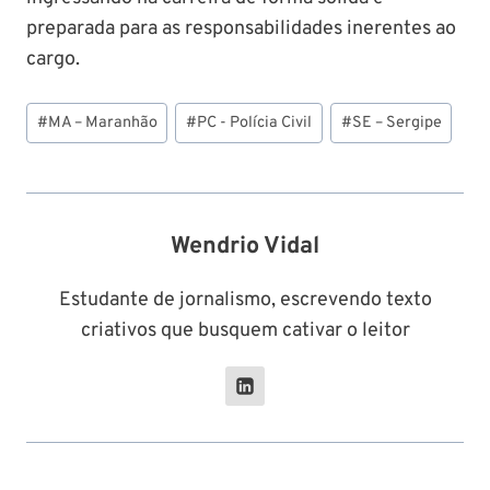
preparada para as responsabilidades inerentes ao
cargo.
Tags
#
MA – Maranhão
#
PC - Polícia Civil
#
SE – Sergipe
do
Post:
Wendrio Vidal
Estudante de jornalismo, escrevendo texto
criativos que busquem cativar o leitor