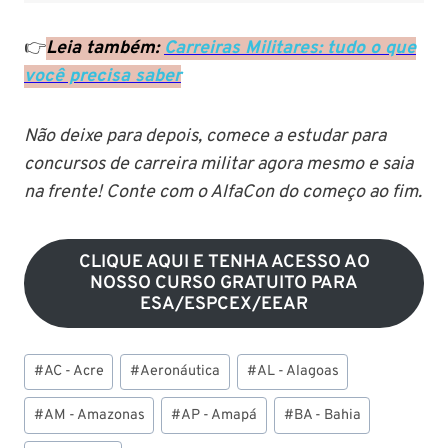
👉
Leia também:
Carreiras Militares: tudo o que
você precisa saber
Não deixe para depois, comece a estudar para
concursos de carreira militar agora mesmo e saia
na frente! Conte com o AlfaCon do começo ao fim.
CLIQUE AQUI E TENHA ACESSO AO
NOSSO CURSO GRATUITO PARA
ESA/ESPCEX/EEAR
Tags
#
AC - Acre
#
Aeronáutica
#
AL - Alagoas
do
Post:
#
AM - Amazonas
#
AP - Amapá
#
BA - Bahia