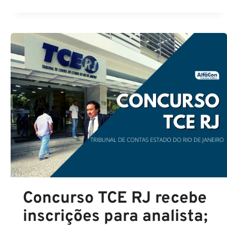
FEDERAL:
SELEÇÃO
ESTÁ
PREVISTA
NO
PROJETO
DO
ORÇAMENTO
2021
Concurso TCE RJ recebe
inscrições para analista;