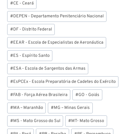
#
CE - Ceará
#
DEPEN - Departamento Penitenciário Nacional
#
DF - Distrito Federal
#
EEAR - Escola de Especialistas de Aeronáutica
#
ES - Espírito Santo
#
ESA - Escola de Sargentos das Armas
#
EsPCEx - Escola Preparatória de Cadetes do Exército
#
FAB - Força Aérea Brasileira
#
GO - Goiás
#
MA – Maranhão
#
MG – Minas Gerais
#
MS - Mato Grosso do Sul
#
MT- Mato Grosso