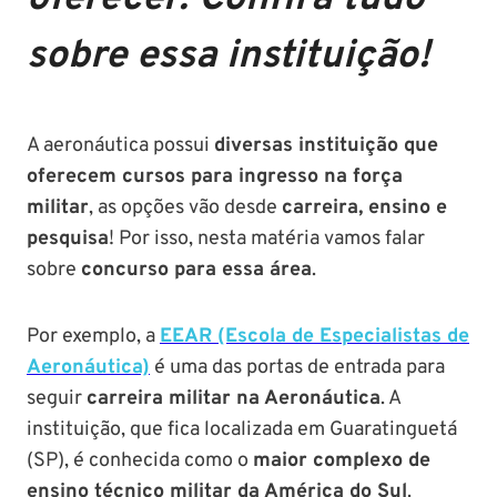
sobre essa instituição!
PM SE tem
Concurso
Concurso 
previsão para
Polícia Federal:
MG: descu
Setembro de
saiba tudo
tudo sobre
2024
sobre!
edital para
A aeronáutica possui
diversas instituição que
Soldado!
oferecem cursos para ingresso na força
militar
, as opções vão desde
carreira, ensino e
pesquisa
! Por isso, nesta matéria vamos falar
sobre
concurso para essa área
.
Por exemplo, a
EEAR (Escola de Especialistas de
Aeronáutica)
é uma das portas de entrada para
seguir
carreira militar na Aeronáutica
. A
instituição, que fica localizada em Guaratinguetá
(SP), é conhecida como o
maior complexo de
ensino técnico militar da América do Sul
.