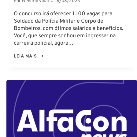
Por
Wendrio Vidal
18/08/2023
O concurso irá oferecer 1.100 vagas para
Soldado da Polícia Militar e Corpo de
Bombeiros, com ótimos salários e benefícios.
Você, que sempre sonhou em ingressar na
carreira policial, agora…
CONCURSO
LEIA MAIS
PM
E
CBM
PB
COM
SALÁRIO
DE
R$
4.206,87!