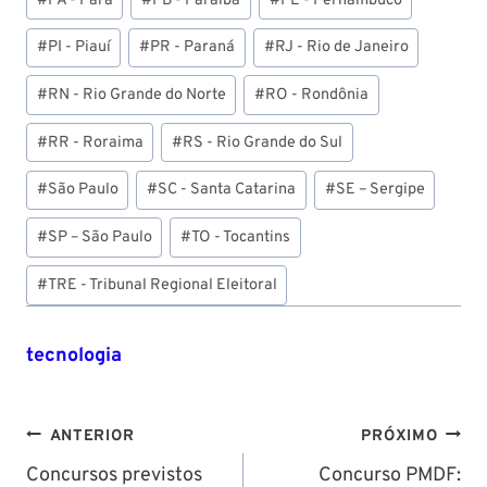
#
PA - Pará
#
PB - Paraíba
#
PE - Pernambuco
#
PI - Piauí
#
PR - Paraná
#
RJ - Rio de Janeiro
#
RN - Rio Grande do Norte
#
RO - Rondônia
#
RR - Roraima
#
RS - Rio Grande do Sul
#
São Paulo
#
SC - Santa Catarina
#
SE – Sergipe
#
SP – São Paulo
#
TO - Tocantins
#
TRE - Tribunal Regional Eleitoral
tecnologia
Navegação
ANTERIOR
PRÓXIMO
de
Concursos previstos
Concurso PMDF: