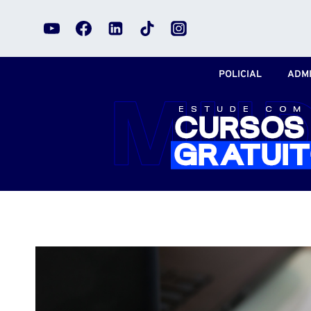
Pular
para
o
Conteúdo
POLICIAL
ADMI