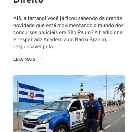
Direito
Alô, alfartano! Você já ficou sabendo da grande
novidade que está movimentando o mundo dos
concursos policiais em São Paulo? A tradicional
e respeitada Academia do Barro Branco,
responsável pela…
NA
LEIA MAIS
PMESP,
O
CADETE
SAI
DA
ESCOLA
FORMADO
EM
DIREITO