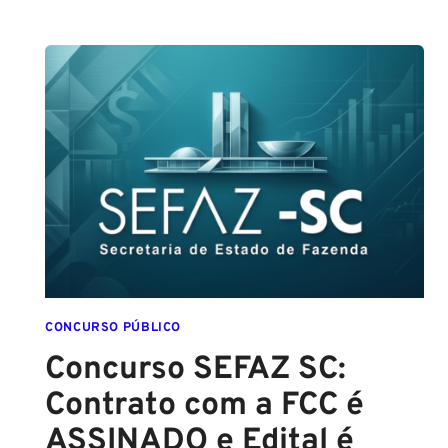
GUARDA
DE
SALVADOR
(GCM
SALVADOR):
EDITAL
CONFIRMADO
PARA
SETEMBRO!
CONCURSO PÚBLICO
Concurso SEFAZ SC:
Contrato com a FCC é
ASSINADO e Edital é