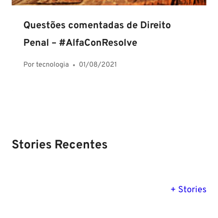
Questões comentadas de Direito
Penal – #AlfaConResolve
Por
tecnologia
01/08/2021
Stories Recentes
PM SE tem
Concurso
Concurso 
previsão para
Polícia Federal:
MG: descu
+ Stories
Setembro de
saiba tudo
tudo sobre
2024
sobre!
edital para