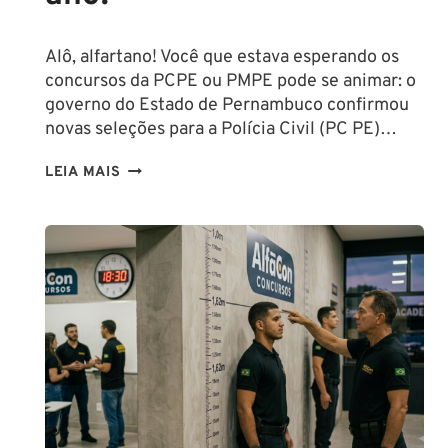
Alô, alfartano! Você que estava esperando os
concursos da PCPE ou PMPE pode se animar: o
governo do Estado de Pernambuco confirmou
novas seleções para a Polícia Civil (PC PE)…
CONCURSOS
LEIA MAIS
PCPE
E
PMPE
2026:
ATÉ
O
FINAL
DESTE
ANO!