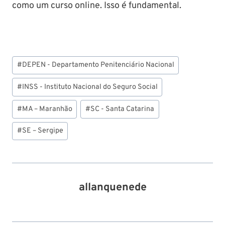
como um curso online. Isso é fundamental.
Tags
#
DEPEN - Departamento Penitenciário Nacional
do
Post:
#
INSS - Instituto Nacional do Seguro Social
#
MA – Maranhão
#
SC - Santa Catarina
#
SE – Sergipe
allanquenede