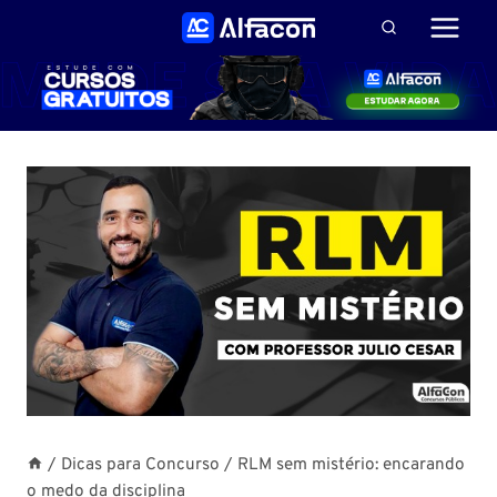
Pular
para
o
Conteúdo
/
Dicas para Concurso
/
RLM sem mistério: encarando
o medo da disciplina