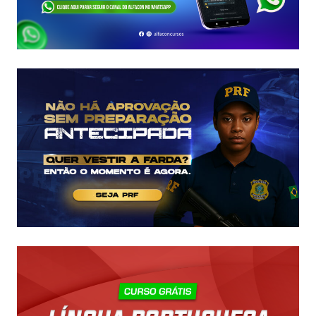
E
EDITAL
É
IMINENTE!
SALÁRIOS
CHEGAM
A
R$
43
MIL!