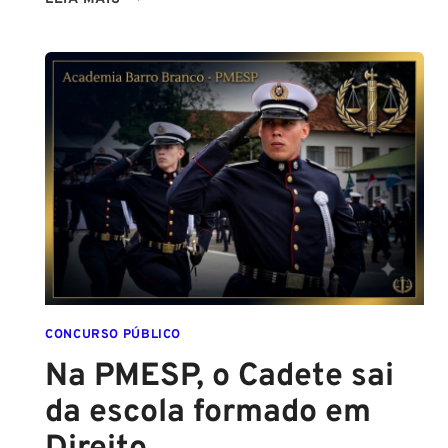
ALTURA
PARA
SER
POLICIAL?
DESCUBRA
AS
NOVAS
REGRAS!
ALTURA
MÍNIMA
PARA
CONCURSO
POLICIAL:
CONCURSO PÚBLICO
Na PMESP, o Cadete sai
da escola formado em