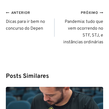
Navegação
ANTERIOR
PRÓXIMO
de
Dicas para ir bem no
Pandemia: tudo que
concurso do Depen
vem ocorrendo no
Post
STF, STJ, e
instâncias ordinárias
Posts Similares